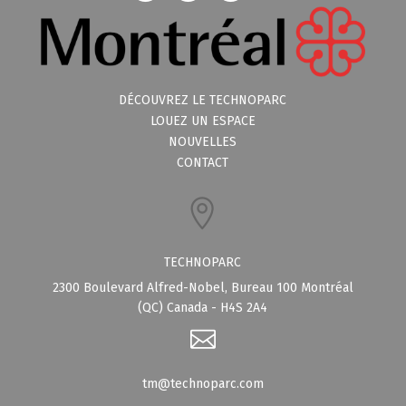
DÉCOUVREZ LE TECHNOPARC
LOUEZ UN ESPACE
NOUVELLES
CONTACT
TECHNOPARC
2300 Boulevard Alfred-Nobel, Bureau 100 Montréal
(QC) Canada - H4S 2A4
tm@technoparc.com