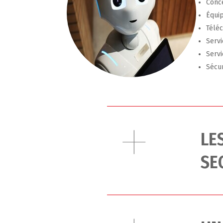
Conce
Équip
Téléc
Serv
Servi
Sécur
LE
SE