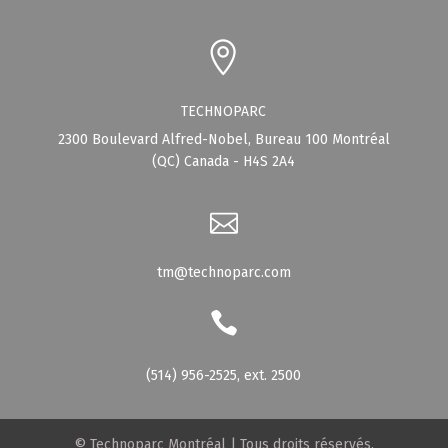
TECHNOPARC
2300 Boulevard Alfred-Nobel, Bureau 100 Montréal
(QC) Canada - H4S 2A4
tm@technoparc.com
(514) 956-2525, ext. 2500
© Technoparc Montréal | Tous droits réservés.