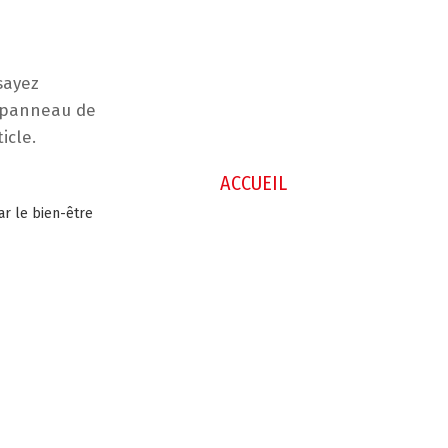
sayez
e panneau de
icle.
ACCUEIL
ar le bien-être